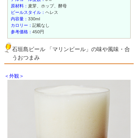
原材料：
麦芽、ホップ、酵母
ビールスタイル：
ヘレス
内容量：
330ml
カロリー：
記載なし
参考価格：
450円
石垣島ビール 「マリンビール」の味や風味・合
うおつまみ
＜外観＞